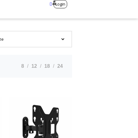
Login
8
12
18
24