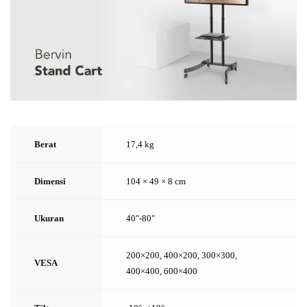
Berat
17,4 kg
Dimensi
104 × 49 × 8 cm
Ukuran
40"-80"
200×200, 400×200, 300×300,
VESA
400×400, 600×400