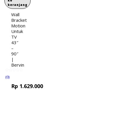
ke
keranjang
Wall
Bracket
Motion
Untuk
TV
43″
–
90″
|
Bervin
(0)
Rp
1.629.000