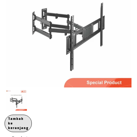
Tambah
ke
keranjang