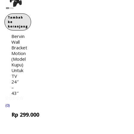
Tambah
ke
keranjang
Bervin
Wall
Bracket
Motion
(Model
Kupu)
Untuk
TV
24″
–
43″
(0)
Rp
299.000