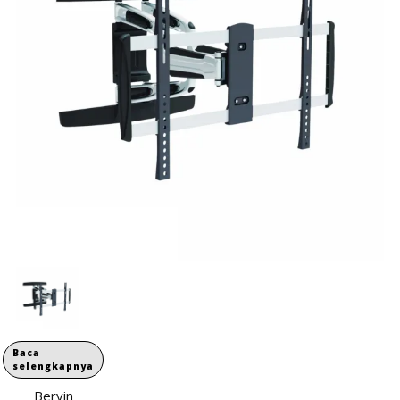
Baca
selengkapnya
Bervin