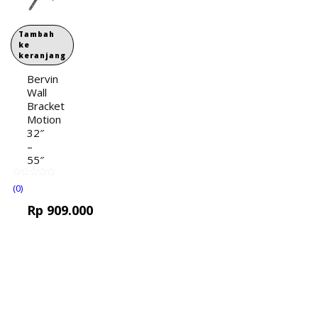
Tambah
ke
keranjang
Bervin
Wall
Bracket
Motion
32″
–
55″
(0)
Rp
909.000