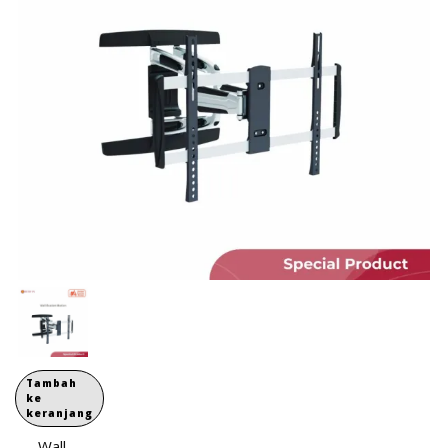
Tambah
ke
keranjang
Wall