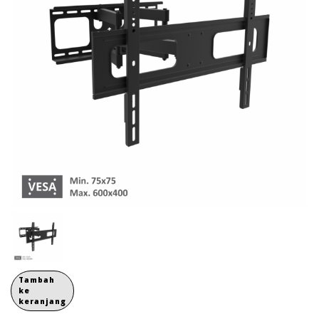
Tambah
ke
keranjang