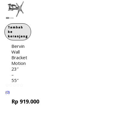
Tambah
ke
keranjang
Bervin
Wall
Bracket
Motion
23″
–
55″
(0)
Rp
919.000