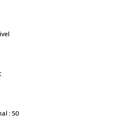
ivel
t
l : 50