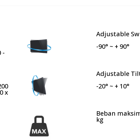
Adjustable Sw
-90° ~ + 90°
 -
Adjustable Til
200
-20° ~ + 10°
0 x
Beban maksima
kg