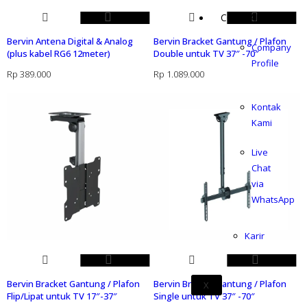
COMPANY
Bervin Antena Digital & Analog
Bervin Bracket Gantung / Plafon
Company
(plus kabel RG6 12meter)
Double untuk TV 37″ -70″
Profile
Rp
389.000
Rp
1.089.000
Kontak
Kami
Live
Chat
via
WhatsApp
Karir
Bervin Bracket Gantung / Plafon
Bervin Bracket Gantung / Plafon
X
Flip/Lipat untuk TV 17″-37″
Single untuk TV 37″ -70″