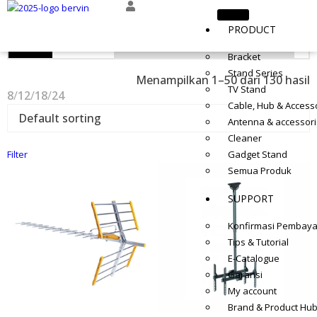
PRODUCT
Bracket
Stand Series
Menampilkan 1–50 dari 130 hasil
TV Stand
8
12
18
24
Cable, Hub & Access
Antenna & accessor
Cleaner
Filter
Gadget Stand
Semua Produk
SUPPORT
Konfirmasi Pembay
Tips & Tutorial
E-Catalogue
Garansi
My account
Brand & Product Hu