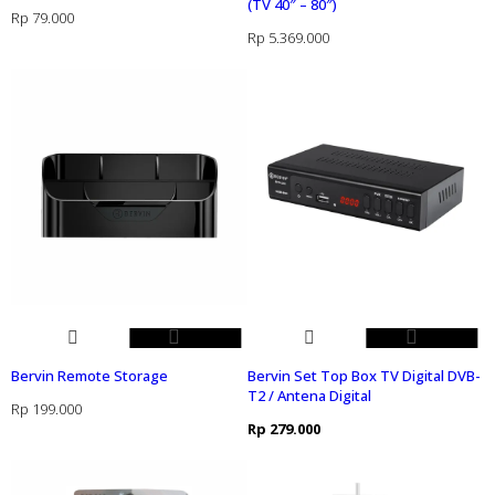
(TV 40″ – 80″)
Rp
79.000
Rp
5.369.000
Bervin Remote Storage
Bervin Set Top Box TV Digital DVB-
T2 / Antena Digital
Rp
199.000
Rp
279.000